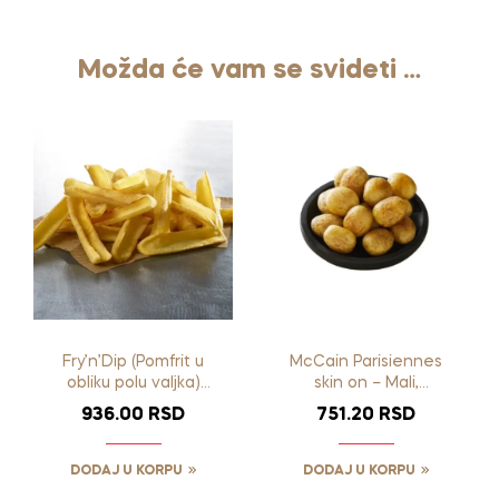
Možda će vam se svideti …
Fry’n’Dip (Pomfrit u
McCain Parisiennes
obliku polu valjka)
skin on – Mali,
McCain 2.5kg
neoljušten,paster.
936.00
RSD
751.20
RSD
2kg
DODAJ U KORPU
DODAJ U KORPU