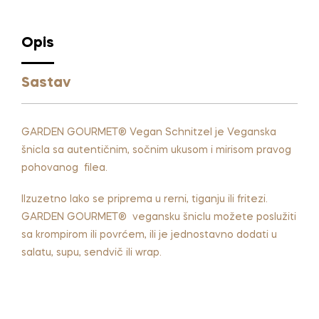
n
a
t
Opis
i
v
Sastav
e
:
GARDEN GOURMET® Vegan Schnitzel je Veganska
šnicla sa autentičnim, sočnim ukusom i mirisom pravog
pohovanog filea.
IIzuzetno lako se priprema u rerni, tiganju ili fritezi.
GARDEN GOURMET® vegansku šniclu možete poslužiti
sa krompirom ili povrćem, ili je jednostavno dodati u
salatu, supu, sendvič ili wrap.