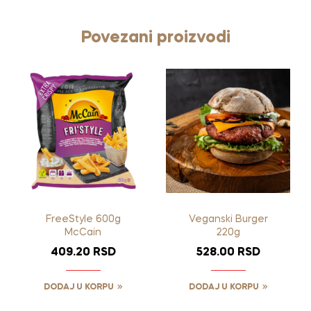
Povezani proizvodi
FreeStyle 600g
Veganski Burger
McCain
220g
409.20
RSD
528.00
RSD
DODAJ U KORPU
DODAJ U KORPU