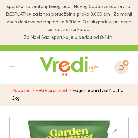
Isporuka na teritoriji Beograda i Novog Sada svakodnevno i
BESPLATNA za iznos porudžbine preko 3.000 din . Za manji
iznos dostava se naplaćuje 500din. Ostali gradovi prikazani
su na stranici korpe!
Za Novi Sad isporuka je u peridu od 8-14h.
0
Početna
VEGE proizvodi
Vegan Schnitzel Nestle
2kg