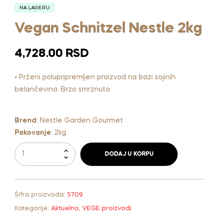
NA LAGERU
Vegan Schnitzel Nestle 2kg
4,728.00
RSD
• Prženi polupripremljen proizvod na bazi sojinih
belančevina. Brzo smrznuto
Brend
:
Nestle Garden Gourmet
Pakovanje
:
2kg
DODAJ U KORPU
A
l
t
Šifra proizvoda:
5709
e
r
Kategorije:
Aktuelno
,
VEGE proizvodi