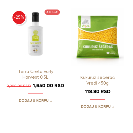
AKCIJA!
-25%
Terra Creta Early
Harvest 0,5L
Kukuruz šećerac
Vredi 450g
1,650.00
RSD
2,200.00
RSD
118.80
RSD
DODAJ U KORPU
DODAJ U KORPU