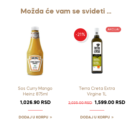
Možda će vam se svideti …
AKCIJA!
-21%
Sos Curry Mango
Terra Creta Extra
Heinz 875ml
Virgine 1L
1,026.90
RSD
1,599.00
RSD
2,035.00
RSD
DODAJ U KORPU
DODAJ U KORPU