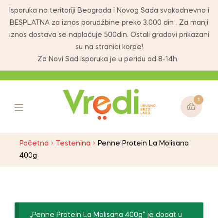
Isporuka na teritoriji Beograda i Novog Sada svakodnevno i
BESPLATNA za iznos porudžbine preko 3.000 din . Za manji
iznos dostava se naplaćuje 500din. Ostali gradovi prikazani
su na stranici korpe!
Za Novi Sad isporuka je u peridu od 8-14h.
1
Početna
Testenina
Penne Protein La Molisana
400g
„Penne Protein La Molisana 400g“ je dodat u