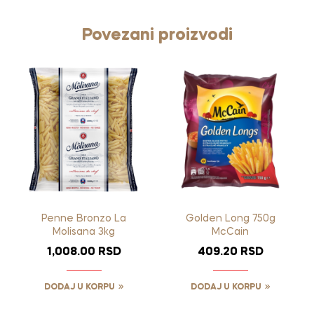
Povezani proizvodi
Penne Bronzo La
Golden Long 750g
Molisana 3kg
McCain
1,008.00
RSD
409.20
RSD
DODAJ U KORPU
DODAJ U KORPU