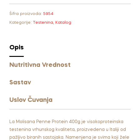
t
Šifra proizvoda:
5954
e
r
Kategorije:
Testenina
,
Katalog
n
a
t
Opis
i
v
Nutritivna Vrednost
e
:
Sastav
Uslov Čuvanja
La Molisana Penne Protein 400g je visokoproteinska
testenina vrhunskog kvaliteta, proizvedena u Italiji od
pažljivo biranih sastojaka. Namenjena je svima koji žele