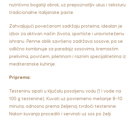
nutritivno bogatiji obrok, uz prepoznatljiv ukus i teksturu
tradicionalne italijanske paste.
Zahvaljujući povećanom sadržaju proteina, idealan je
izbor za aktivan način života, sportiste i uravnoteženu
ishranu. Penne oblik savršeno zadržava sosove, pa se
odlično kombinuje sa paradajz sosovima, kremastim
prelivima, povrćem, piletinom i raznim specijalitetima iz
mediteranske kuhinje.
Priprema:
Testeninu sipati u ključalu posoljenu vodu (1 l vode na
100 g testenine). Kuvati uz povremeno mešanje 8–10
minuta, odnosno prema željenoj tvrdoći testenine.
Nakon kuvanja procediti i servirati uz sos po želji.