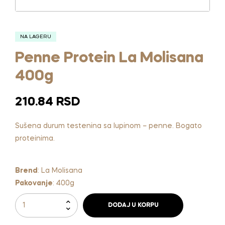
NA LAGERU
Penne Protein La Molisana
400g
210.84
RSD
Sušena durum testenina sa lupinom – penne. Bogato
proteinima.
Brend
:
La Molisana
Pakovanje
:
400g
DODAJ U KORPU
A
l