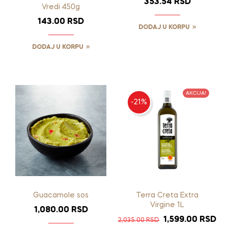
353.54
RSD
Vredi 450g
143.00
RSD
DODAJ U KORPU
DODAJ U KORPU
AKCIJA!
-21%
Guacamole sos
Terra Creta Extra
Virgine 1L
1,080.00
RSD
1,599.00
RSD
2,035.00
RSD