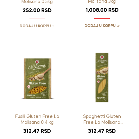
Molisana 3kg
Molisana 0.5kg
1,008.00
RSD
252.00
RSD
DODAJ U KORPU
DODAJ U KORPU
Fusili Gluten Free La
Spaghetti Gluten
Molisana 0,4 kg
Free La Molisana
400g
312.47
RSD
312.47
RSD