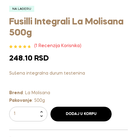
NA LAGERU
Fusilli Integrali La Molisana
500g
(
1
Recenzija Korisnika)
Ocenjeno
1
5.00
od 5 na
248.10
RSD
osnovu
ocene kupca
Sušena integralna durum testenina
Brend
:
La Molisana
Pakovanje
:
500g
DODAJ U KORPU
A
l
t