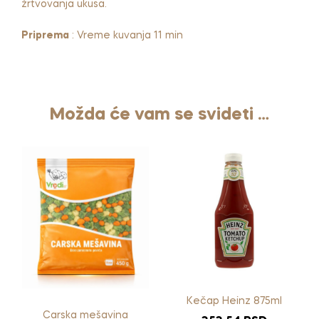
žrtvovanja ukusa.
Priprema
: Vreme kuvanja 11 min
Možda će vam se svideti …
Kečap Heinz 875ml
Carska mešavina