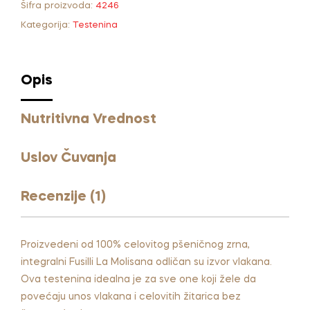
Šifra proizvoda:
4246
e
r
Kategorija:
Testenina
n
a
t
Opis
i
v
Nutritivna Vrednost
e
:
Uslov Čuvanja
Recenzije (1)
Proizvedeni od 100% celovitog pšeničnog zrna,
integralni Fusilli La Molisana odličan su izvor vlakana.
Ova testenina idealna je za sve one koji žele da
povećaju unos vlakana i celovitih žitarica bez