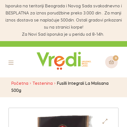
Isporuka na teritoriji Beograda i Novog Sada svakodnevno i
BESPLATNA za iznos porudžbine preko 3.000 din . Za manji
iznos dostava se naplaćuje 500din. Ostali gradovi prikazani
su na stranici korpe!
Za Novi Sad isporuka je u peridu od 8-14h.
0
Početna
Testenina
Fusilli Integrali La Molisana
500g